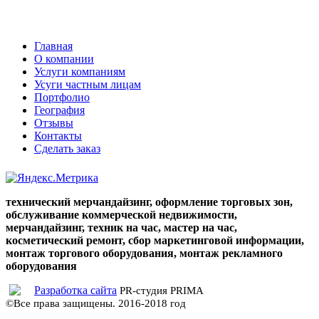
Главная
О компании
Услуги компаниям
Усуги частным лицам
Портфолио
География
Отзывы
Контакты
Сделать заказ
cialis
cialis
coupon
cialis
generic
cialis
технический мерчандайзинг, оформление торговых зон,
dosage
generic
обслуживание коммерческой недвижимости,
cialis
cialis
мерчандайзинг, техник на час, мастер на час,
cost
cialis
косметический ремонт, сбор маркетинговой информации,
vs
монтаж торгового оборудования, монтаж рекламного
viagra
cialis
оборудования
prices
cialis
side
Разработка сайта
PR-студия PRIMA
effects
cialis
©Все права защищены. 2016-2018 год
coupons
cialis