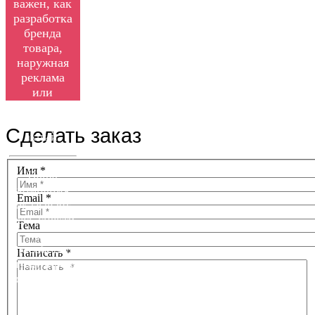
важен, как
разработка
бренда
товара,
наружная
реклама
или
проведение
© Free
Joomla! 3 Modules
- by
VinaGecko.com
рекламных
Сделать заказ
акций.
Имя
*
Наша
компания
Email
*
оказывает
весь спектр
Тема
услуг,
способствующих
Написать
*
стимулированию
розничных
продаж
путем