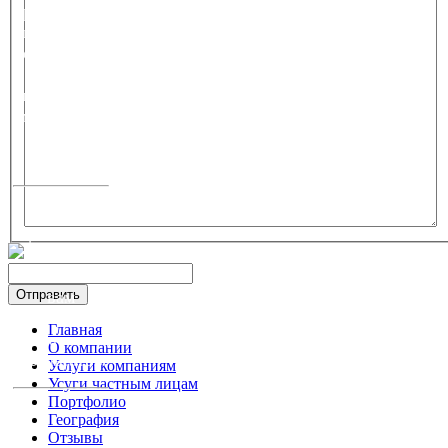
привлечение
внимания
покупателей
к
определенным
маркам или
группам
товаров.
Наша
практика и
опыт
позволят и
вам
добиться
Главная
впечатляющих
О компании
результатов.
Услуги компаниям
Усуги частным лицам
Портфолио
География
Отзывы