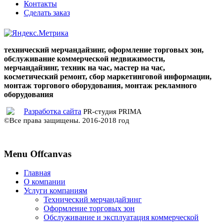
Контакты
Сделать заказ
cialis
cialis
coupon
cialis
generic
cialis
технический мерчандайзинг, оформление торговых зон,
dosage
generic
обслуживание коммерческой недвижимости,
cialis
cialis
мерчандайзинг, техник на час, мастер на час,
cost
cialis
косметический ремонт, сбор маркетинговой информации,
vs
монтаж торгового оборудования, монтаж рекламного
viagra
cialis
оборудования
prices
cialis
side
Разработка сайта
PR-студия PRIMA
effects
cialis
©Все права защищены. 2016-2018 год
coupons
cialis
30
day
Menu Offcanvas
sample
viagra
vs
cialis
cialis
Главная
online
cialis
О компании
pills
cialis
Услуги компаниям
samples
buy
Технический мерчандайзинг
cialis
cialis
Оформление торговых зон
20
Обслуживание и эксплуатация коммерческой