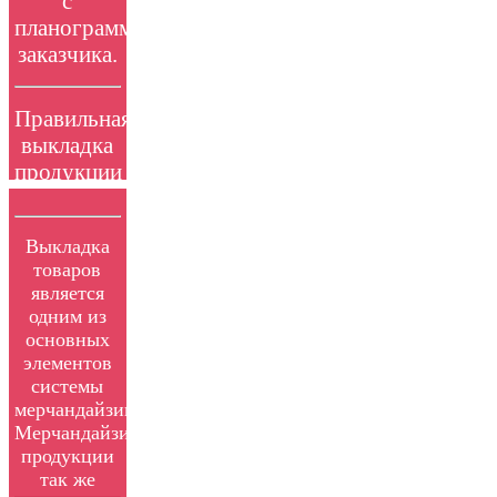
с
планограммами
заказчика.
Правильная
выкладка
продукции
в
торговом
Выкладка
зале,
товаров
использование
является
POS
одним из
материалов
основных
позволяют
элементов
добиваться
системы
существенного
мерчандайзинга.
Мерчандайзинг
увеличения
продукции
продаж.
так же